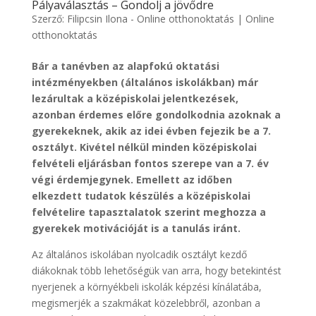
Pályaválasztás – Gondolj a jövődre
Szerző:
Filipcsin Ilona - Online otthonoktatás
|
Online
otthonoktatás
Bár a tanévben az alapfokú oktatási
intézményekben (általános iskolákban) már
lezárultak a középiskolai jelentkezések,
azonban érdemes előre gondolkodnia azoknak a
gyerekeknek, akik az idei évben fejezik be a 7.
osztályt. Kivétel nélkül minden középiskolai
felvételi eljárásban fontos szerepe van a 7. év
végi érdemjegynek. Emellett az időben
elkezdett tudatok készülés a középiskolai
felvételire tapasztalatok szerint meghozza a
gyerekek motivációját is a tanulás iránt.
Az általános iskolában nyolcadik osztályt kezdő
diákoknak több lehetőségük van arra, hogy betekintést
nyerjenek a környékbeli iskolák képzési kínálatába,
megismerjék a szakmákat közelebbről, azonban a