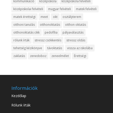
kommunikáció
középiskola
középiskola felvételi
középiskolai felvételi
magyar felvételi
matek felvételi
matek érettségi
meet
okt
osztályterem
otthoni tanulás
otthonoktatás
otthon oktatás
otthonoktatás cikk
pedofília
pályaválasztás
rólunk írták
stressz csökkentés
stressz oldás
tehetség kézikönyve
távoktatás
vissza az iskolába
zaklatás
zenedoboz
zeneelmélet
Érettségi
Információk
Kezdőlap
Rólunk írták