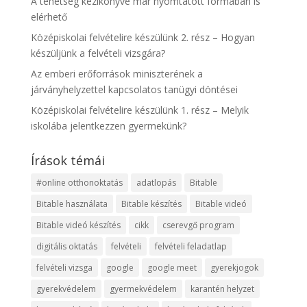
A tehetség kézikönyve már nyomtatott formában is
elérhető
Középiskolai felvételire készülünk 2. rész – Hogyan
készüljünk a felvételi vizsgára?
Az emberi erőforrások miniszterének a
járványhelyzettel kapcsolatos tanügyi döntései
Középiskolai felvételire készülünk 1. rész – Melyik
iskolába jelentkezzen gyermekünk?
Írások témái
#online otthonoktatás
adatlopás
Bitable
Bitable használata
Bitable készítés
Bitable videó
Bitable videó készítés
cikk
cserevgő program
digitális oktatás
felvételi
felvételi feladatlap
felvételi vizsga
google
google meet
gyerekjogok
gyerekvédelem
gyermekvédelem
karantén helyzet