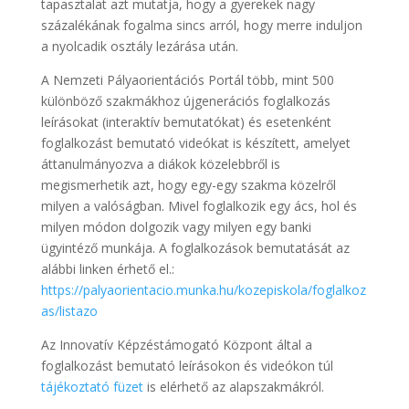
tapasztalat azt mutatja, hogy a gyerekek nagy
százalékának fogalma sincs arról, hogy merre induljon
a nyolcadik osztály lezárása után.
A Nemzeti Pályaorientációs Portál több, mint 500
különböző szakmákhoz újgenerációs foglalkozás
leírásokat (interaktív bemutatókat) és esetenként
foglalkozást bemutató videókat is készített, amelyet
áttanulmányozva a diákok közelebbről is
megismerhetik azt, hogy egy-egy szakma közelről
milyen a valóságban. Mivel foglalkozik egy ács, hol és
milyen módon dolgozik vagy milyen egy banki
ügyintéző munkája. A foglalkozások bemutatását az
alábbi linken érhető el.:
https://palyaorientacio.munka.hu/kozepiskola/foglalkoz
as/listazo
Az Innovatív Képzéstámogató Központ által a
foglalkozást bemutató leírásokon és videókon túl
tájékoztató füzet
is elérhető az alapszakmákról.