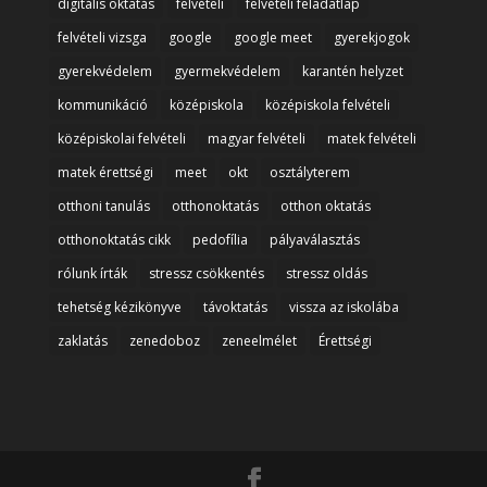
digitális oktatás
felvételi
felvételi feladatlap
felvételi vizsga
google
google meet
gyerekjogok
gyerekvédelem
gyermekvédelem
karantén helyzet
kommunikáció
középiskola
középiskola felvételi
középiskolai felvételi
magyar felvételi
matek felvételi
matek érettségi
meet
okt
osztályterem
otthoni tanulás
otthonoktatás
otthon oktatás
otthonoktatás cikk
pedofília
pályaválasztás
rólunk írták
stressz csökkentés
stressz oldás
tehetség kézikönyve
távoktatás
vissza az iskolába
zaklatás
zenedoboz
zeneelmélet
Érettségi