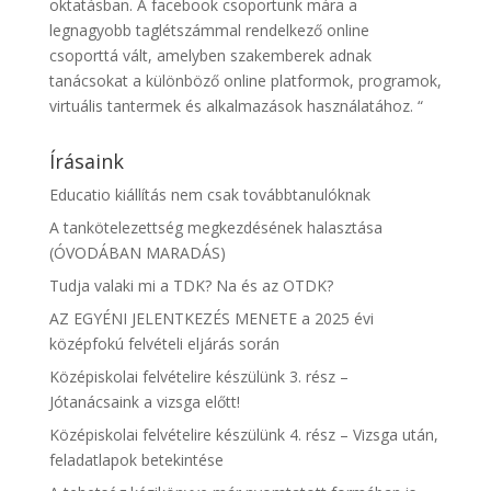
oktatásban. A facebook csoportunk mára a
legnagyobb taglétszámmal rendelkező online
csoporttá vált, amelyben szakemberek adnak
tanácsokat a különböző online platformok, programok,
virtuális tantermek és alkalmazások használatához. “
Írásaink
Educatio kiállítás nem csak továbbtanulóknak
A tankötelezettség megkezdésének halasztása
(ÓVODÁBAN MARADÁS)
Tudja valaki mi a TDK? Na és az OTDK?
AZ EGYÉNI JELENTKEZÉS MENETE a 2025 évi
középfokú felvételi eljárás során
Középiskolai felvételire készülünk 3. rész –
Jótanácsaink a vizsga előtt!
Középiskolai felvételire készülünk 4. rész – Vizsga után,
feladatlapok betekintése