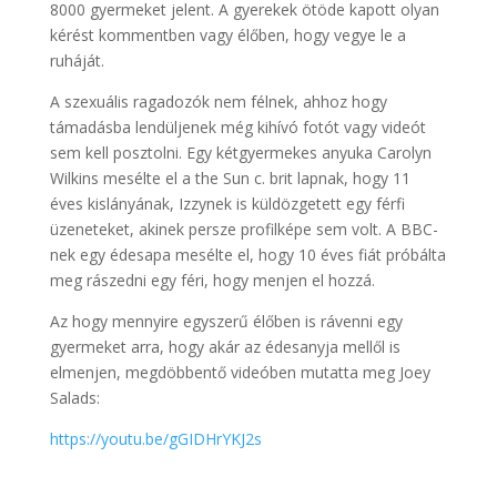
8000 gyermeket jelent. A gyerekek ötöde kapott olyan
kérést kommentben vagy élőben, hogy vegye le a
ruháját.
A szexuális ragadozók nem félnek, ahhoz hogy
támadásba lendüljenek még kihívó fotót vagy videót
sem kell posztolni. Egy kétgyermekes anyuka Carolyn
Wilkins mesélte el a the Sun c. brit lapnak, hogy 11
éves kislányának, Izzynek is küldözgetett egy férfi
üzeneteket, akinek persze profilképe sem volt. A BBC-
nek egy édesapa mesélte el, hogy 10 éves fiát próbálta
meg rászedni egy féri, hogy menjen el hozzá.
Az hogy mennyire egyszerű élőben is rávenni egy
gyermeket arra, hogy akár az édesanyja mellől is
elmenjen, megdöbbentő videóben mutatta meg Joey
Salads:
https://youtu.be/gGIDHrYKJ2s