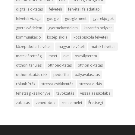
digitális oktatás
felvételi
felvételi feladatlap
felvételi vizsga
google
google meet
gyerekjogok
gyerekvédelem
gyermekvédelem
karantén helyzet
kommunikáció
középiskola
középiskola felvételi
középiskolai felvételi
magyar felvételi
matek felvételi
matek érettségi
meet
okt
osztályterem
otthoni tanulás
otthonoktatás
otthon oktatás
otthonoktatás cikk
pedofília
pályaválasztás
rólunk írták
stressz csökkentés
stressz oldás
tehetség kézikönyve
távoktatás
vissza az iskolába
zaklatás
zenedoboz
zeneelmélet
Érettségi