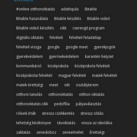
#online otthonoktatás
adatlopás
Bitable
Bitable használata
Bitable készítés
Bitable videó
Bitable videó készítés
cikk
cserevgő program
digitális oktatás
felvételi
felvételi feladatlap
felvételi vizsga
google
google meet
gyerekjogok
gyerekvédelem
gyermekvédelem
karantén helyzet
kommunikáció
középiskola
középiskola felvételi
középiskolai felvételi
magyar felvételi
matek felvételi
matek érettségi
meet
okt
osztályterem
otthoni tanulás
otthonoktatás
otthon oktatás
otthonoktatás cikk
pedofília
pályaválasztás
rólunk írták
stressz csökkentés
stressz oldás
tehetség kézikönyve
távoktatás
vissza az iskolába
zaklatás
zenedoboz
zeneelmélet
Érettségi