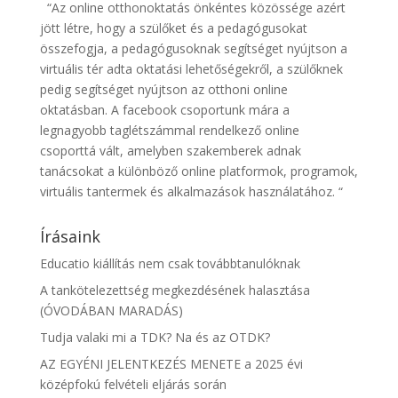
“Az online otthonoktatás önkéntes közössége azért
jött létre, hogy a szülőket és a pedagógusokat
összefogja, a pedagógusoknak segítséget nyújtson a
virtuális tér adta oktatási lehetőségekről, a szülőknek
pedig segítséget nyújtson az otthoni online
oktatásban. A facebook csoportunk mára a
legnagyobb taglétszámmal rendelkező online
csoporttá vált, amelyben szakemberek adnak
tanácsokat a különböző online platformok, programok,
virtuális tantermek és alkalmazások használatához. “
Írásaink
Educatio kiállítás nem csak továbbtanulóknak
A tankötelezettség megkezdésének halasztása
(ÓVODÁBAN MARADÁS)
Tudja valaki mi a TDK? Na és az OTDK?
AZ EGYÉNI JELENTKEZÉS MENETE a 2025 évi
középfokú felvételi eljárás során