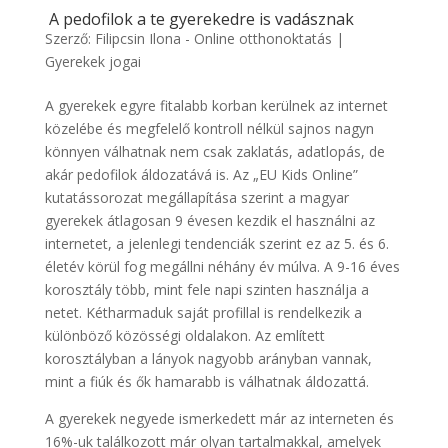
A pedofilok a te gyerekedre is vadásznak
Szerző:
Filipcsin Ilona - Online otthonoktatás
|
Gyerekek jogai
A gyerekek egyre fitalabb korban kerülnek az internet
közelébe és megfelelő kontroll nélkül sajnos nagyn
könnyen válhatnak nem csak zaklatás, adatlopás, de
akár pedofilok áldozatává is. Az „EU Kids Online”
kutatássorozat megállapítása szerint a magyar
gyerekek átlagosan 9 évesen kezdik el használni az
internetet, a jelenlegi tendenciák szerint ez az 5. és 6.
életév körül fog megállni néhány év múlva. A 9-16 éves
korosztály több, mint fele napi szinten használja a
netet. Kétharmaduk saját profillal is rendelkezik a
különböző közösségi oldalakon. Az említett
korosztályban a lányok nagyobb arányban vannak,
mint a fiúk és ők hamarabb is válhatnak áldozattá.
A gyerekek negyede ismerkedett már az interneten és
16%-uk találkozott már olyan tartalmakkal, amelyek