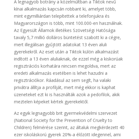
A legnagyob botrány a közelmúltban a Tiktok nevű
kínai alkalmazás kapcsán robbant ki, amelyet több,
mint egymilliárdan telepítettek a telefonjukra és
Magyarországon is több, mint 100.000-en használnak.
Az Egyesült Államok illetékes Szövetségi Hatósága
tavaly 5,7 millió dolláros büntetést szabott ki a cégre,
mert illegálisan gyűjtött adatokat 13 éven aluli
gyerekekről. Az eset után a Tiktok külön alkalmazást
indított a 13 éven aluliaknak, de ezzel még a kiskorúak
regisztrációs korhatára nincsen megoldva, mert az
eredeti alkalmazás esetében is lehet hazudni a
regisztrációkor. Ráadásul az sem segít, ha valaki
privátra állítja a profilját, mert még ekkor is kaphat
üzeneteket ezt ki is használták azok a pedofilok, akik
meztelen képeket kértek gyerekektől.
Az egyik legnagyobb brit gyermekvédelmi szervezet
(National Society for the Prevention of Cruelty to
Children) felmérése szerint, az általuk megkérdezett 40
ezer iskoláskorú gyerek 20%-a élőzött idegennel, ami