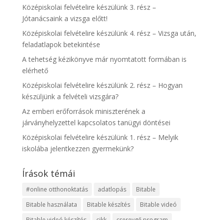
Középiskolai felvételire készülünk 3. rész –
Jótanácsaink a vizsga előtt!
Középiskolai felvételire készülünk 4. rész – Vizsga után,
feladatlapok betekintése
A tehetség kézikönyve már nyomtatott formában is
elérhető
Középiskolai felvételire készülünk 2. rész – Hogyan
készüljünk a felvételi vizsgára?
Az emberi erőforrások miniszterének a
járványhelyzettel kapcsolatos tanügyi döntései
Középiskolai felvételire készülünk 1. rész – Melyik
iskolába jelentkezzen gyermekünk?
Írások témái
#online otthonoktatás
adatlopás
Bitable
Bitable használata
Bitable készítés
Bitable videó
Bitable videó készítés
cikk
cserevgő program