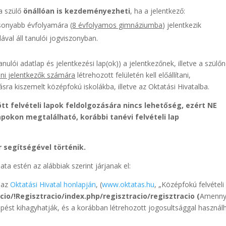
 a szülő
önállóan is kezdeményezheti
, ha a jelentkező:
csonyabb évfolyamára (
8 évfolyamos gimnáziumba
) jelentkezik
val áll tanulói jogviszonyban.
anulói adatlap és jelentkezési lap(ok)) a jelentkezőnek, illetve a szülő
éni jelentkezők számára
létrehozott felületén kell előállítani,
sra kiszemelt középfokú iskolákba, illetve az Oktatási Hivatalba.
ött felvételi lapok feldolgozására nincs lehetőség, ezért NE
okon megtalálható, korábbi tanévi felvételi lap
er segítségével történik.
ta estén az alábbiak szerint járjanak el:
t az
Oktatási Hivatal honlapján
, (
www.oktatas.hu
, „Középfokú felvételi
cio/!Regisztracio/index.php/regisztracio/regisztracio (
Amenny
 lépést kihagyhatják, és a korábban létrehozott jogosultsággal használ