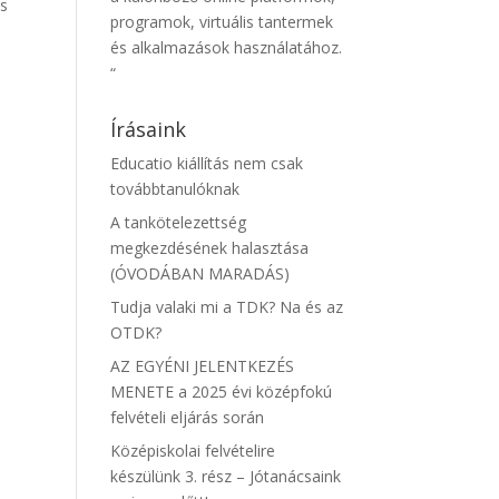
és
programok, virtuális tantermek
és alkalmazások használatához.
“
Írásaink
Educatio kiállítás nem csak
továbbtanulóknak
A tankötelezettség
megkezdésének halasztása
(ÓVODÁBAN MARADÁS)
Tudja valaki mi a TDK? Na és az
OTDK?
AZ EGYÉNI JELENTKEZÉS
MENETE a 2025 évi középfokú
felvételi eljárás során
Középiskolai felvételire
készülünk 3. rész – Jótanácsaink