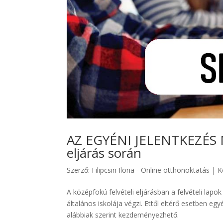
AZ EGYÉNI JELENTKEZÉS M
eljárás során
Szerző:
Filipcsin Ilona - Online otthonoktatás
|
K
A középfokú felvételi eljárásban a felvételi lapok
általános iskolája végzi. Ettől eltérő esetben egy
alábbiak szerint kezdeményezhető.