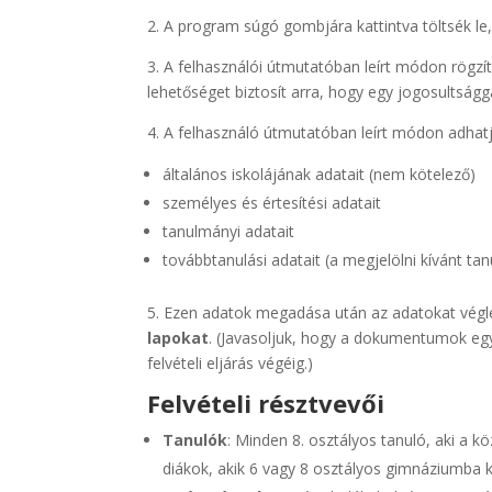
2. A program súgó gombjára kattintva töltsék l
3. A felhasználói útmutatóban leírt módon rögzí
lehetőséget biztosít arra, hogy egy jogosultságga
4. A felhasználó útmutatóban leírt módon adhat
általános iskolájának adatait (nem kötelező)
személyes és értesítési adatait
tanulmányi adatait
továbbtanulási adatait (a megjelölni kívánt ta
5. Ezen adatok megadása után az adatokat végle
lapokat
. (Javasoljuk, hogy a dokumentumok e
felvételi eljárás végéig.)
Felvételi résztvevői
Tanulók
: Minden 8. osztályos tanuló, aki a kö
diákok, akik 6 vagy 8 osztályos gimnáziumba k