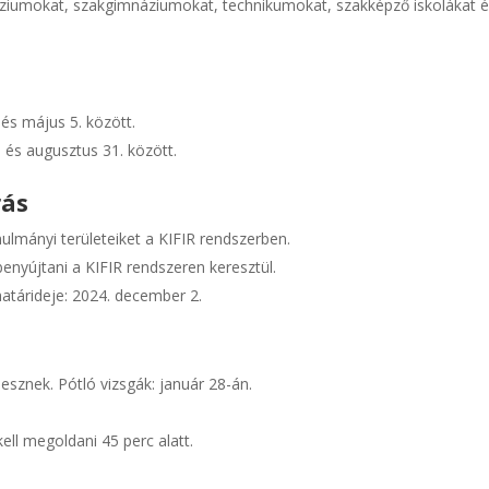
áziumokat, szakgimnáziumokat, technikumokat, szakképző iskolákat 
 és május 5. között.
. és augusztus 31. között.
rás
nulmányi területeiket a KIFIR rendszerben.
 benyújtani a KIFIR rendszeren keresztül.
 határideje: 2024. december 2.
lesznek. Pótló vizsgák: január 28-án.
ell megoldani 45 perc alatt.