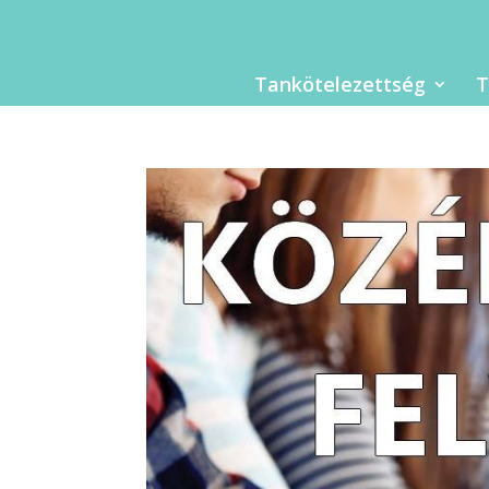
Tankötelezettség
T