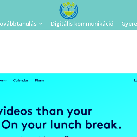
ovábbtanulás
Digitális kommunikáció
Gyere