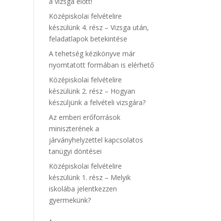
a vizsga előtt!
Középiskolai felvételire
készülünk 4. rész – Vizsga után,
feladatlapok betekintése
A tehetség kézikönyve már
nyomtatott formában is elérhető
Középiskolai felvételire
készülünk 2. rész – Hogyan
készüljünk a felvételi vizsgára?
Az emberi erőforrások
miniszterének a
járványhelyzettel kapcsolatos
tanügyi döntései
Középiskolai felvételire
készülünk 1. rész – Melyik
iskolába jelentkezzen
gyermekünk?