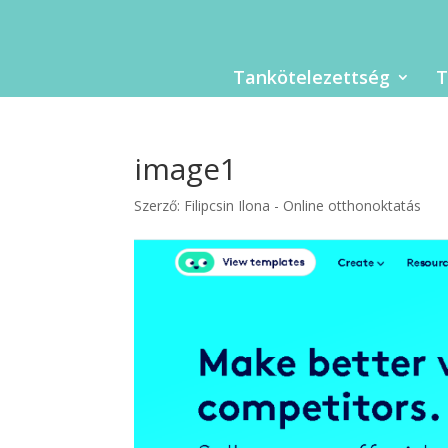
Tankötelezettség
T
image1
Szerző:
Filipcsin Ilona - Online otthonoktatás