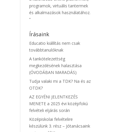
programok, virtuális tantermek
és alkalmazások használatához.
“
Írásaink
Educatio kiállítás nem csak
továbbtanulóknak
A tankötelezettség
megkezdésének halasztása
(ÓVODÁBAN MARADÁS)
Tudja valaki mi a TDK? Na és az
OTDK?
AZ EGYÉNI JELENTKEZÉS
MENETE a 2025 évi középfokú
felvételi eljárás során
Középiskolai felvételire
készülünk 3. rész – Jótanácsaink