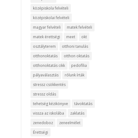
középiskola felvételi
középiskolai felvételi
magyar felvételi
matek felvételi
matek érettségi
meet
okt
osztályterem
otthoni tanulás
otthonoktatás
otthon oktatás
otthonoktatás cikk
pedofília
pályaválasztás
rólunk írták
stressz csökkentés
stressz oldás
tehetség kézikönyve
távoktatás
vissza az iskolába
zaklatás
zenedoboz
zeneelmélet
Érettségi