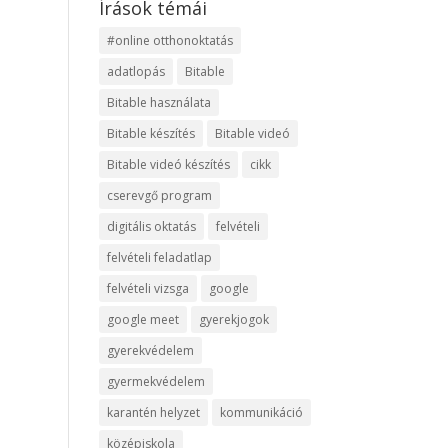
Írások témái
#online otthonoktatás
adatlopás
Bitable
Bitable használata
Bitable készítés
Bitable videó
Bitable videó készítés
cikk
cserevgő program
digitális oktatás
felvételi
felvételi feladatlap
felvételi vizsga
google
google meet
gyerekjogok
gyerekvédelem
gyermekvédelem
karantén helyzet
kommunikáció
középiskola