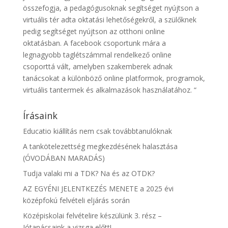
összefogja, a pedagógusoknak segítséget nyújtson a
virtuális tér adta oktatási lehetőségekről, a szülőknek
pedig segítséget nyújtson az otthoni online
oktatásban. A facebook csoportunk mára a
legnagyobb taglétszámmal rendelkező online
csoporttá vált, amelyben szakemberek adnak
tanácsokat a különböző online platformok, programok,
virtuális tantermek és alkalmazások használatához. “
Írásaink
Educatio kiállítás nem csak továbbtanulóknak
A tankötelezettség megkezdésének halasztása
(ÓVODÁBAN MARADÁS)
Tudja valaki mi a TDK? Na és az OTDK?
AZ EGYÉNI JELENTKEZÉS MENETE a 2025 évi
középfokú felvételi eljárás során
Középiskolai felvételire készülünk 3. rész –
Jótanácsaink a vizsga előtt!