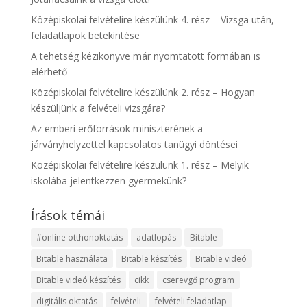
Középiskolai felvételire készülünk 4. rész – Vizsga után,
feladatlapok betekintése
A tehetség kézikönyve már nyomtatott formában is
elérhető
Középiskolai felvételire készülünk 2. rész – Hogyan
készüljünk a felvételi vizsgára?
Az emberi erőforrások miniszterének a
járványhelyzettel kapcsolatos tanügyi döntései
Középiskolai felvételire készülünk 1. rész – Melyik
iskolába jelentkezzen gyermekünk?
Írások témái
#online otthonoktatás
adatlopás
Bitable
Bitable használata
Bitable készítés
Bitable videó
Bitable videó készítés
cikk
cserevgő program
digitális oktatás
felvételi
felvételi feladatlap