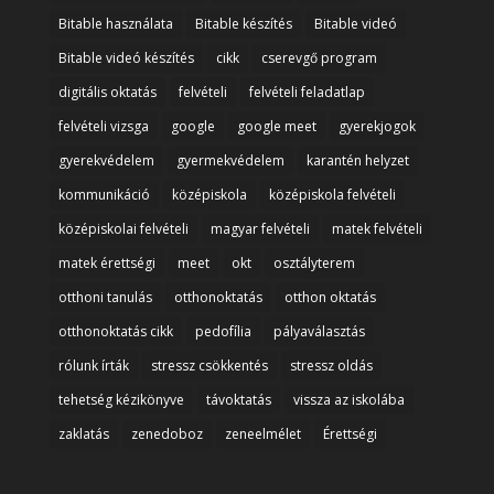
Bitable használata
Bitable készítés
Bitable videó
Bitable videó készítés
cikk
cserevgő program
digitális oktatás
felvételi
felvételi feladatlap
felvételi vizsga
google
google meet
gyerekjogok
gyerekvédelem
gyermekvédelem
karantén helyzet
kommunikáció
középiskola
középiskola felvételi
középiskolai felvételi
magyar felvételi
matek felvételi
matek érettségi
meet
okt
osztályterem
otthoni tanulás
otthonoktatás
otthon oktatás
otthonoktatás cikk
pedofília
pályaválasztás
rólunk írták
stressz csökkentés
stressz oldás
tehetség kézikönyve
távoktatás
vissza az iskolába
zaklatás
zenedoboz
zeneelmélet
Érettségi