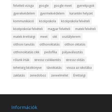
felvételi vizsga
google
google meet
gyerekjogok
gyerekvédelem
gyermekvédelem
karantén helyzet
kommunikáció
középiskola
középiskola felvételi
középiskolai felvételi
magyar felvételi
matek felvételi
matek érettségi
meet
okt
osztályterem
otthoni tanulás
otthonoktatás
otthon oktatás
otthonoktatás cikk
pedofília
pályaválasztás
rólunk írták
stressz csökkentés
stressz oldás
tehetség kézikönyve
távoktatás
vissza az iskolába
zaklatás
zenedoboz
zeneelmélet
Érettségi
Információk