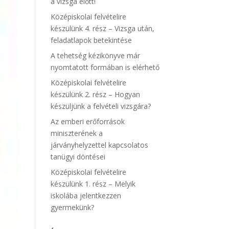
a vizsga előtt!
Középiskolai felvételire
készülünk 4. rész – Vizsga után,
feladatlapok betekintése
A tehetség kézikönyve már
nyomtatott formában is elérhető
Középiskolai felvételire
készülünk 2. rész – Hogyan
készüljünk a felvételi vizsgára?
Az emberi erőforrások
miniszterének a
járványhelyzettel kapcsolatos
tanügyi döntései
Középiskolai felvételire
készülünk 1. rész – Melyik
iskolába jelentkezzen
gyermekünk?