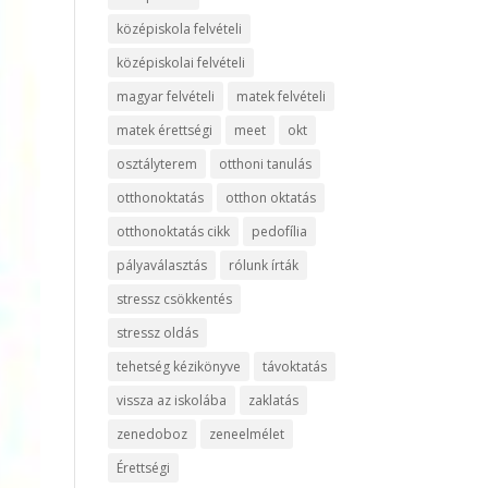
középiskola felvételi
középiskolai felvételi
magyar felvételi
matek felvételi
matek érettségi
meet
okt
osztályterem
otthoni tanulás
otthonoktatás
otthon oktatás
otthonoktatás cikk
pedofília
pályaválasztás
rólunk írták
stressz csökkentés
stressz oldás
tehetség kézikönyve
távoktatás
vissza az iskolába
zaklatás
zenedoboz
zeneelmélet
Érettségi