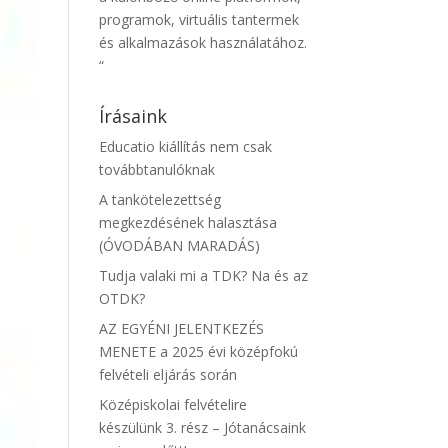
programok, virtuális tantermek
és alkalmazások használatához.
“
Írásaink
Educatio kiállítás nem csak
továbbtanulóknak
A tankötelezettség
megkezdésének halasztása
(ÓVODÁBAN MARADÁS)
Tudja valaki mi a TDK? Na és az
OTDK?
AZ EGYÉNI JELENTKEZÉS
MENETE a 2025 évi középfokú
felvételi eljárás során
Középiskolai felvételire
készülünk 3. rész – Jótanácsaink