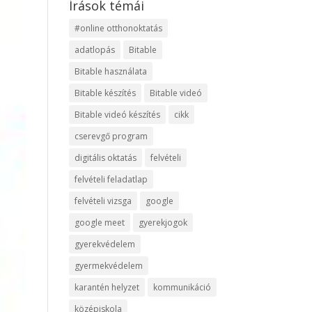
Írások témái
#online otthonoktatás
adatlopás
Bitable
Bitable használata
Bitable készítés
Bitable videó
Bitable videó készítés
cikk
cserevgő program
digitális oktatás
felvételi
felvételi feladatlap
felvételi vizsga
google
google meet
gyerekjogok
gyerekvédelem
gyermekvédelem
karantén helyzet
kommunikáció
középiskola