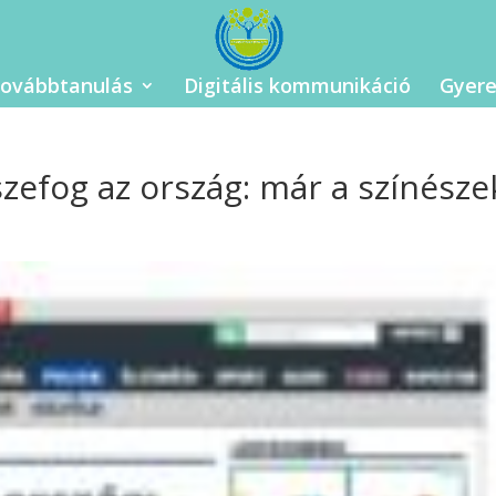
ovábbtanulás
Digitális kommunikáció
Gyere
szefog az ország: már a színésze