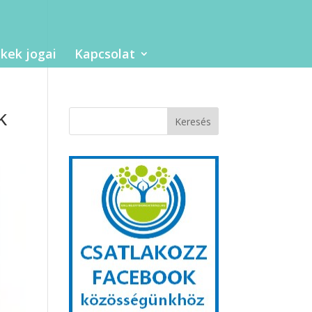
kek jogai
Kapcsolat
k