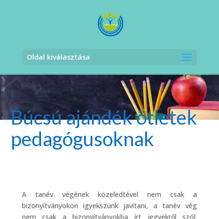
Oldal kiválasztása
Búcsú ajándék ötletek
pedagógusoknak
A tanév végének közeledtével nem csak a
bizonyítványokon igyekszünk javítani, a tanév vég
nem csak a bizonyítványokba írt jegyekről szól.