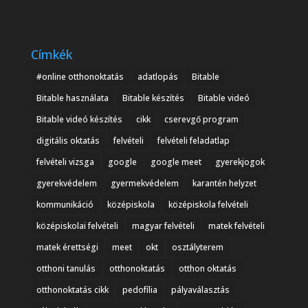
Címkék
#online otthonoktatás
adatlopás
Bitable
Bitable használata
Bitable készítés
Bitable videó
Bitable videó készítés
cikk
cserevgő program
digitális oktatás
felvételi
felvételi feladatlap
felvételi vizsga
google
google meet
gyerekjogok
gyerekvédelem
gyermekvédelem
karantén helyzet
kommunikáció
középiskola
középiskola felvételi
középiskolai felvételi
magyar felvételi
matek felvételi
matek érettségi
meet
okt
osztályterem
otthoni tanulás
otthonoktatás
otthon oktatás
otthonoktatás cikk
pedofília
pályaválasztás