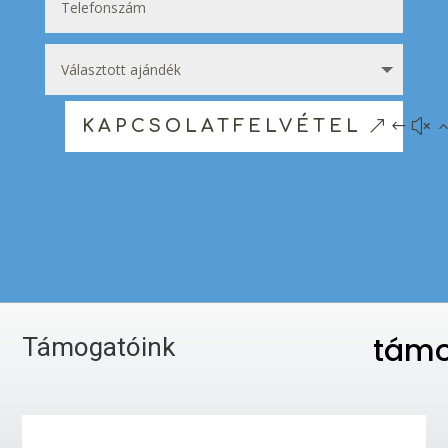
KAPCSOLATFELVÉTEL
támo
Támogatóink