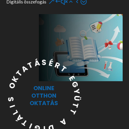
Digitális összefogás
Á
T
S
A
É
T
R
K
T
O
E
ONLINE
S
G
OTTHON
Y
I
OKTATÁS
Ü
L
Á
T
T
T
I
G
A
I
D