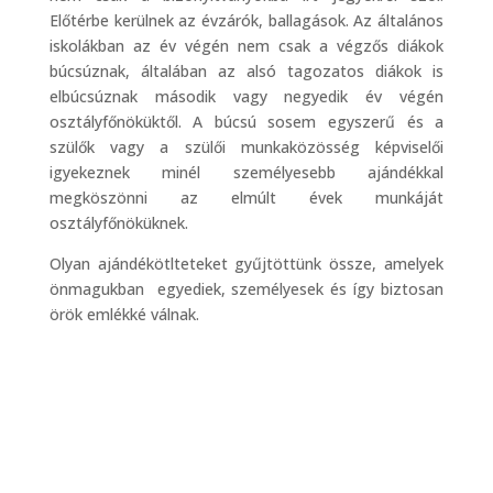
Előtérbe kerülnek az évzárók, ballagások. Az általános
iskolákban az év végén nem csak a végzős diákok
búcsúznak, általában az alsó tagozatos diákok is
elbúcsúznak második vagy negyedik év végén
osztályfőnöküktől. A búcsú sosem egyszerű és a
szülők vagy a szülői munkaközösség képviselői
igyekeznek minél személyesebb ajándékkal
megköszönni az elmúlt évek munkáját
osztályfőnöküknek.
Olyan ajándékötlteteket gyűjtöttünk össze, amelyek
önmagukban egyediek, személyesek és így biztosan
örök emlékké válnak.