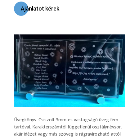
Ajánlatot kérek
Üvegkönyv. Csiszolt 3mm-es vastagságú üveg fém
tartóval. Karakterszámtól függetlenül osztálynévsor,
akár idézet vagy más szöveg is rágravírozható attól