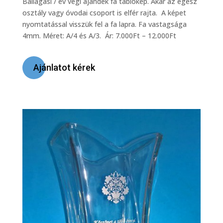
Ballagási / év végi ajándék fa tablókép. Akár az egész
osztály vagy óvodai csoport is elfér rajta. A képet
nyomtatással visszük fel a fa lapra. Fa vastagsága
4mm. Méret: A/4 és A/3. Ár: 7.000Ft – 12.000Ft
Ajánlatot kérek